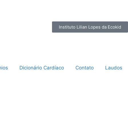
Instituto Lilian Lopes da Ecokid
ios
Dicionário Cardíaco
Contato
Laudos