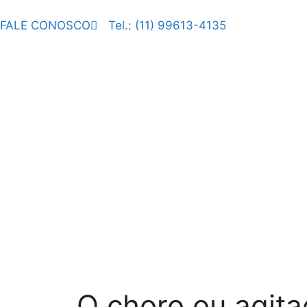
FALE CONOSCO
Tel.: (11) 99613-4135
O choro ou agita