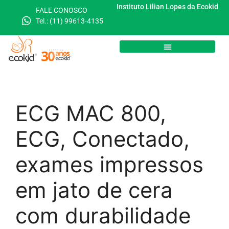
Instituto Lilian Lopes da Ecokid
FALE CONOSCO
Tel.: (11) 99613-4135
Dicionário Cardíaco
ECG MAC 800,
ECG, Conectado,
exames impressos
em jato de cera
com durabilidade