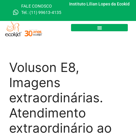
Instituto Lilian Lopes da Ecokid
FALE CONOSCO
Tel.: (11) 99613-4135
Voluson E8,
Imagens
extraordinárias.
Atendimento
extraordinário ao